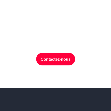
Protection des
données, discutons de
votre projet ?
Contactez-nous