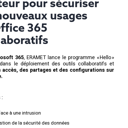
ateur pour sécuriser
 nouveaux usages
ffice 365
laboratifs
rosoft
365
, ERAMET lance
le programme « Hello »
s dans
l
e déploiement des outils collaboratifs
et
s accès, des partages et des configurations sur
e.
 :
ace à une intrusion
estion de
la
sécurité
des données